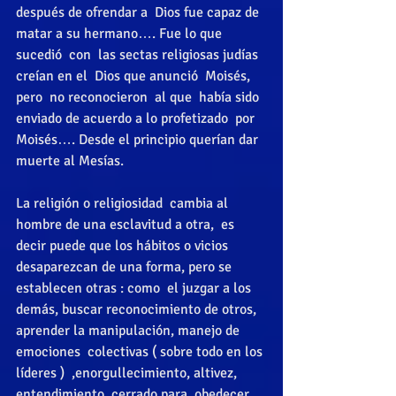
después de ofrendar a  Dios fue capaz de 
matar a su hermano…. Fue lo que 
sucedió  con  las sectas religiosas judías  
creían en el  Dios que anunció  Moisés,  
pero  no reconocieron  al que  había sido 
enviado de acuerdo a lo profetizado  por  
Moisés…. Desde el principio querían dar 
muerte al Mesías. 
La religión o religiosidad  cambia al 
hombre de una esclavitud a otra,  es 
decir puede que los hábitos o vicios 
desaparezcan de una forma, pero se 
establecen otras : como  el juzgar a los 
demás, buscar reconocimiento de otros, 
aprender la manipulación, manejo de 
emociones  colectivas ( sobre todo en los 
líderes )  ,enorgullecimiento, altivez,  
entendimiento  cerrado para  obedecer 