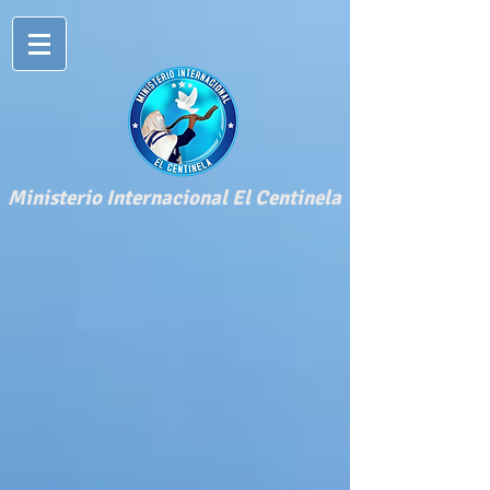
​Ministerio Internacional El Centinela​