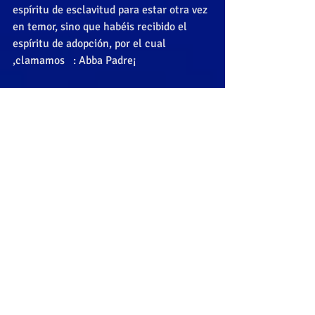
espíritu de esclavitud para estar otra vez 
en temor, sino que habéis recibido el 
espíritu de adopción, por el cual 
,clamamos   : Abba Padre¡ 
Es decir Dios el Padre nos pide que nos 
comportemos como su Hijo, no seamos 
hijos de desobediencia, haciendo la 
voluntad de este mundo, conforme al 
mundo, sino hagamos su voluntad que 
siempre será  buena, agradable y 
perfecta. 
La  corriente que viene del trono de Dios, 
nos viene por el Espíritu  Santo, y el 
Espíritu  trae lo  de Cristo.   Jesús dijo : 
Tomará de lo mío y os lo hará saber. 
2Pedro 1:4  por medio de las cuales nos 