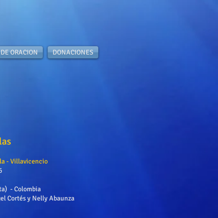
 DE ORACION
DONACIONES
las
la - Villavicencio
6
ta) - Colombia
el Cortés y Nelly Abaunza