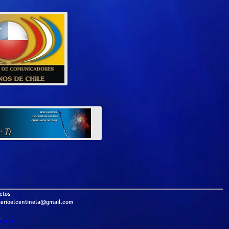
ctos
terioelcentinela@gmail.com