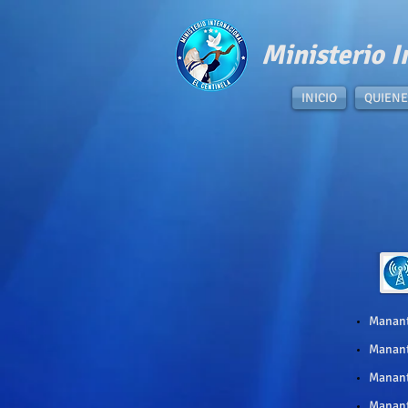
​Ministerio I
INICIO
QUIENE
Manant
Mananti
Manant
Manant