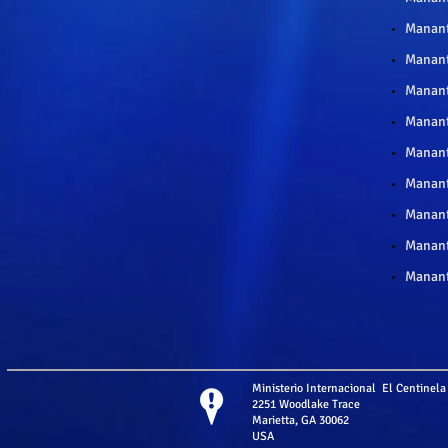
Manant
Mananti
Manant
Manant
Mananti
Manant
Mananti
Mananti
Manant
Ministerio Internacional El Centinela
2251 Woodlake Trace
Marietta, GA 30062
USA