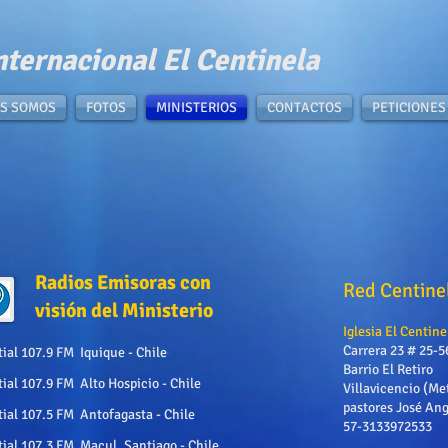
nternacional El Centinela​
S SOMOS
FOTOS
MINISTERIOS
CONTACTOS
PETICIONES
Radios Emisoras con
Red Centine
visión del Ministerio
Iglesia El Centine
Carrera 23 # 25-5
ial 107.9 FM Iquique - Chile
Barrio El Retiro
al 107.9 FM Alto Hospicio - Chile
Villavicencio (Me
pastores José Ang
ial 107.5 FM Antofagasta - Chile
57-3133972533
ial 107.3 FM Macul, Santiago - Chile