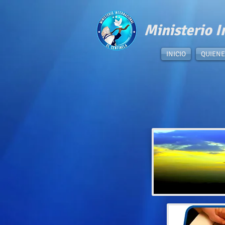
​Ministerio I
INICIO
QUIENE