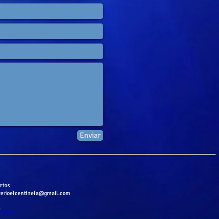
Enviar
ctos
terioelcentinela@gmail.com