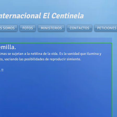
nternacional El Centinela​
S SOMOS
FOTOS
MINISTERIOS
CONTACTOS
PETICIONES
milla.
mas se sujetan a la neblina de la vida. Es la vanidad que ilumina y 
o, vaciando las posibilidades de reproducir simiente.
!!