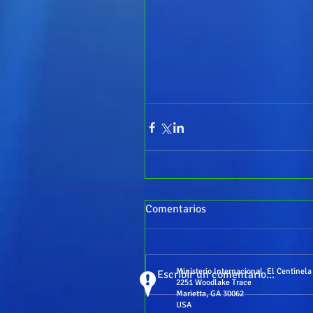
Comentarios
Ministerio Internacional El Centinela
Escribir un comentario...
2251 Woodlake Trace
Marietta, GA 30062
USA