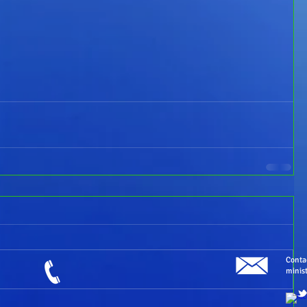
​Conta
minis